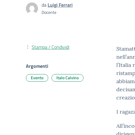
da
Luigi Ferrari
Docente
Stampa / Condividi
Stamatt
nell’an
l’Itali
Argomenti
ristamp
Evento
Italo Calvino
abbiam
decisam
creazio
I ragaz
All’inc
dirige