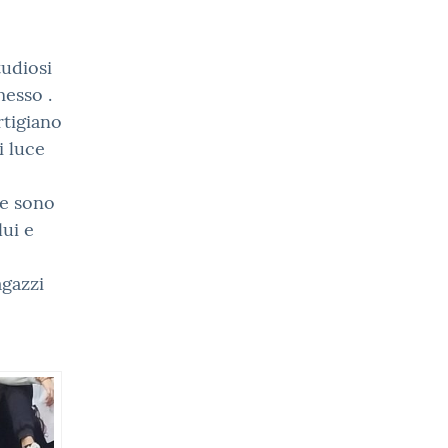
tudiosi
messo .
artigiano
i luce
he sono
lui e
agazzi