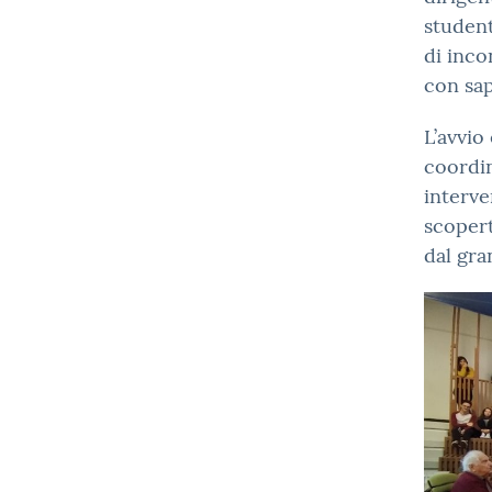
student
di inco
con sa
L’avvio
coordin
interve
scopert
dal gra