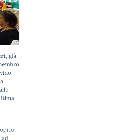
ri
, già
e membro
lvino
da
alle
ultima
roprio
i ad