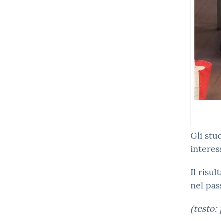
Gli stu
interes
Il risu
nel pas
(testo: