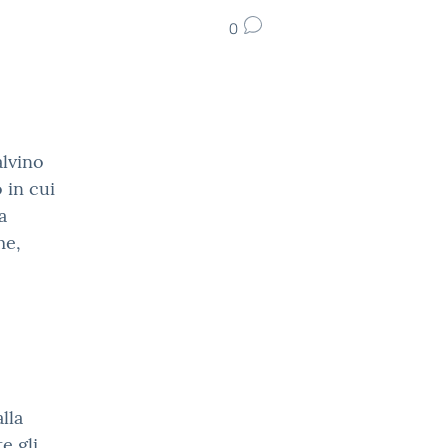
0
alvino
 in cui
a
me,
lla
e gli