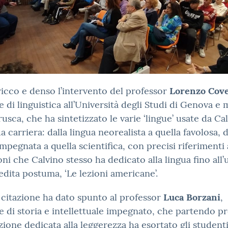
icco e denso l’intervento del professor
Lorenzo Cove
 di linguistica all’Università degli Studi di Genova 
rusca, che ha sintetizzato le varie ‘lingue’ usate da Ca
ua carriera: dalla lingua neorealista a quella favolosa, 
impegnata a quella scientifica, con precisi riferimenti 
ioni che Calvino stesso ha dedicato alla lingua fino all’
edita postuma, ‘Le lezioni americane’.
citazione ha dato spunto al professor
Luca Borzani
,
 di storia e intellettuale impegnato, che partendo p
ezione dedicata alla leggerezza ha esortato gli student