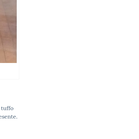
 tuffo
esente.