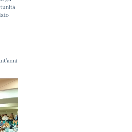
tunità
lato
a
ant’anni