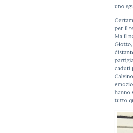
uno sgu
Certame
per il 
Ma il n
Giotto,
distant
partigi
caduti 
Calvino
emozion
hanno s
tutto q