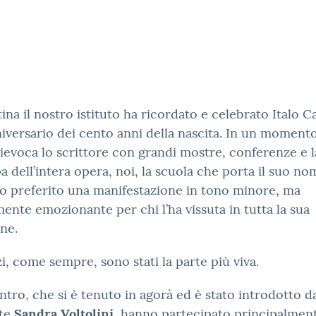
ina il nostro istituto ha ricordato e celebrato Italo C
niversario dei cento anni della nascita. In un momento
a rievoca lo scrittore con grandi mostre, conferenze e l
a dell’intera opera, noi, la scuola che porta il suo no
o preferito una manifestazione in tono minore, ma
ente emozionante per chi l’ha vissuta in tutta la sua
ne.
zi, come sempre, sono stati la parte più viva.
ontro, che si è tenuto in agorà ed è stato introdotto da
nte
Sandra Voltolini
, hanno partecipato principalment