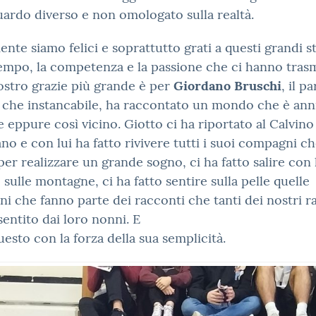
ardo diverso e non omologato sulla realtà.
nte siamo felici e soprattutto grati a questi grandi s
tempo, la competenza e la passione che ci hanno tras
ostro grazie più grande è per
Giordano Bruschi
, il p
 che instancabile, ha raccontato un mondo che è ann
e eppure così vicino. Giotto ci ha riportato al Calvino
ano e con lui ha fatto rivivere tutti i suoi compagni c
per realizzare un grande sogno, ci ha fatto salire con 
 sulle montagne, ci ha fatto sentire sulla pelle quelle
i che fanno parte dei racconti che tanti dei nostri r
entito dai loro nonni. E
uesto con la forza della sua semplicità.