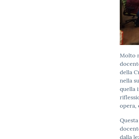
Molto r
docente
della C
nella s
quella 
rifless
opera, 
Questa 
docente
dalla l