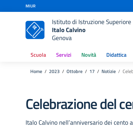
Vai ai contenuti
MIUR
Vai al menu di navigazione
Vai al footer
Istituto di Istruzione Superiore
Italo Calvino
Genova
Scuola
Servizi
Novità
Didattica
Home
2023
Ottobre
17
Notizie
Celeb
Celebrazione del cen
Italo Calvino nell’anniversario dei cento 