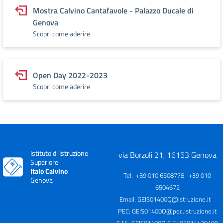
Mostra Calvino Cantafavole - Palazzo Ducale di
Genova
Scopri come aderire
Open Day 2022-2023
Scopri come aderire
Istituto di Istruzione
via Borzoli 21, 16153 Genova
Superiore
Italo Calvino
Tel. +39 010 6508778 +39 010
Genova
6504672
Email:
GEIS01400Q@istruzione.it
PEC:
GEIS01400Q@pec.istruzione.it