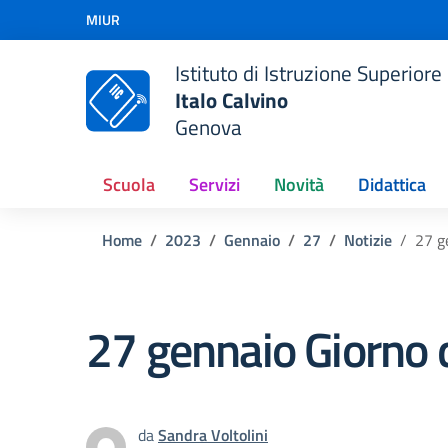
Vai ai contenuti
MIUR
Vai al menu di navigazione
Vai al footer
Istituto di Istruzione Superiore
Italo Calvino
Genova
Scuola
Servizi
Novità
Didattica
Home
2023
Gennaio
27
Notizie
27 g
27 gennaio Giorno 
da
Sandra Voltolini