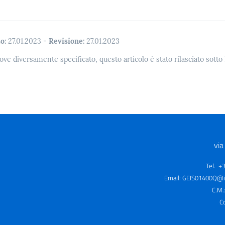
o:
27.01.2023
-
Revisione:
27.01.2023
ove diversamente specificato, questo articolo è stato rilasciato sott
via
Tel. +
Email:
GEIS01400Q@is
C.M.
C