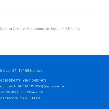
o Licenza Creative Commons Attribuzione 3.0 Italia.
 Borzoli 21, 16153 Genova
39 010 6508778 +39 010 6504672
truzione.it
PEC:
GEIS01400Q@pec.istruzione.it
: GEIS01400Q C.F.: 92014430109
odice Univoco Ufficio: UFGH6R