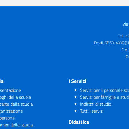
via
Tel. +
Email:
GEIS01400Q@is
C.M.
C
la
I Servizi
sentazione
Servizi per il personale sc
uoghi della scuola
Servizi per famiglie e stud
carte della scuola
Indirizzi di studio
anizzazione
Tutti i servizi
persone
Didattica
umeri della scuola