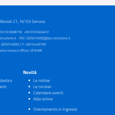
 Borzoli 21, 16153 Genova
39 010 6508778 +39 010 6504672
truzione.it
PEC:
GEIS01400Q@pec.istruzione.it
: GEIS01400Q C.F.: 92014430109
odice Univoco Ufficio: UFGH6R
Novità
olastico
Le notizie
enti
Le circolari
Calendario eventi
Albo online
Orientamento in Ingresso