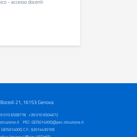
nico - accesso docenti
 Borzoli 21, 16153 Genova
39 010 6508778 +39 010 6504672
truzione.it
PEC:
GEIS01400Q@pec.istruzione.it
: GEIS01400Q C.F.: 92014430109
odice Univoco Ufficio: UFGH6R