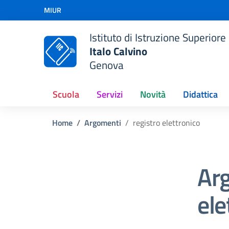
Vai ai contenuti
MIUR
Vai al menu di navigazione
Vai al footer
Istituto di Istruzione Superiore
Italo Calvino
Genova
Scuola
Servizi
Novità
Didattica
Home
Argomenti
registro elettronico
Arg
ele