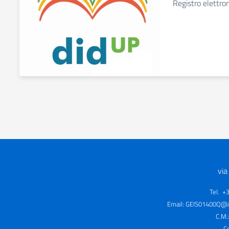
Registro elettro
via
Tel. +
Email:
GEIS01400Q@is
C.M.
C