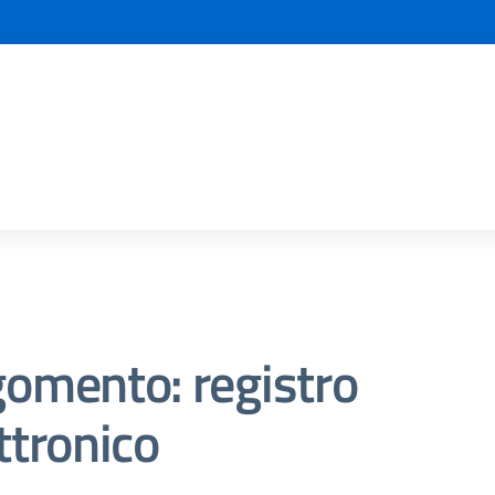
omento: registro
ttronico