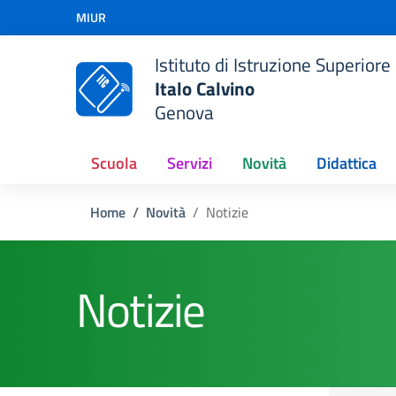
Vai ai contenuti
MIUR
Vai al menu di navigazione
Vai al footer
Istituto di Istruzione Superiore
Italo Calvino
Genova
Scuola
Servizi
Novità
Didattica
Home
Novità
Notizie
Notizie