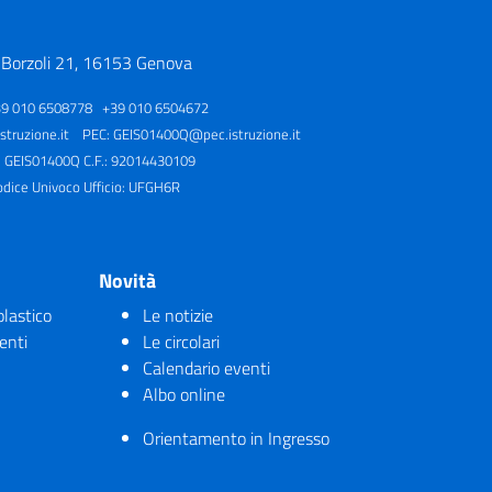
 Borzoli 21, 16153 Genova
39 010 6508778 +39 010 6504672
truzione.it
PEC:
GEIS01400Q@pec.istruzione.it
: GEIS01400Q C.F.: 92014430109
odice Univoco Ufficio: UFGH6R
Novità
olastico
Le notizie
enti
Le circolari
Calendario eventi
Albo online
Orientamento in Ingresso