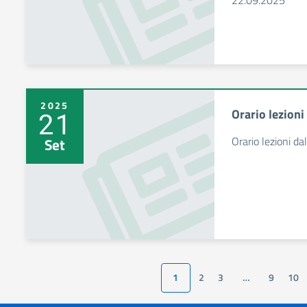
22.09.2025
2025
Orario lezioni
21
Orario lezioni d
Set
1
2
3
…
9
10