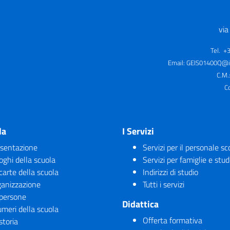
via
Tel. +
Email:
GEIS01400Q@is
C.M.
C
la
I Servizi
sentazione
Servizi per il personale sc
uoghi della scuola
Servizi per famiglie e stud
carte della scuola
Indirizzi di studio
anizzazione
Tutti i servizi
persone
Didattica
umeri della scuola
Offerta formativa
storia