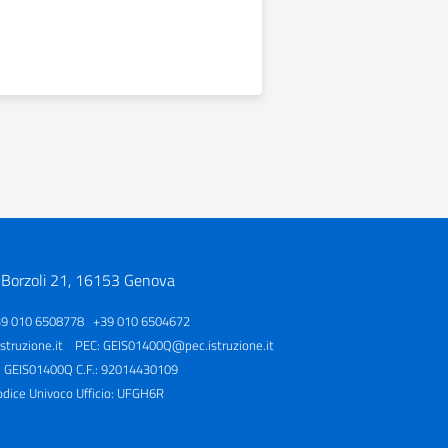
 Borzoli 21, 16153 Genova
39 010 6508778 +39 010 6504672
truzione.it
PEC:
GEIS01400Q@pec.istruzione.it
: GEIS01400Q C.F.: 92014430109
odice Univoco Ufficio: UFGH6R