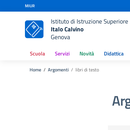
Vai ai contenuti
MIUR
Vai al menu di navigazione
Vai al footer
Istituto di Istruzione Superiore
Italo Calvino
Genova
Scuola
Servizi
Novità
Didattica
Home
Argomenti
libri di testo
Arg