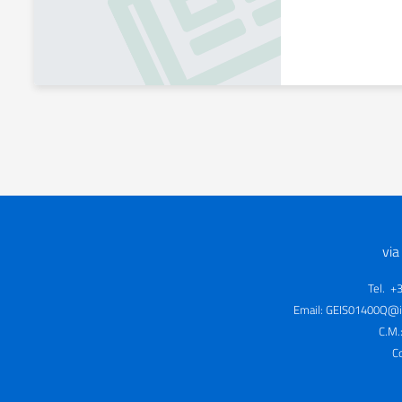
via
Tel. +
Email:
GEIS01400Q@is
C.M.
C