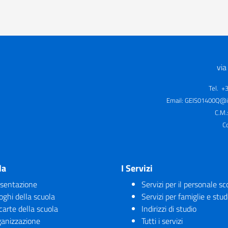
via
Tel. +
Email:
GEIS01400Q@is
C.M.
C
la
I Servizi
sentazione
Servizi per il personale sc
uoghi della scuola
Servizi per famiglie e stud
carte della scuola
Indirizzi di studio
anizzazione
Tutti i servizi