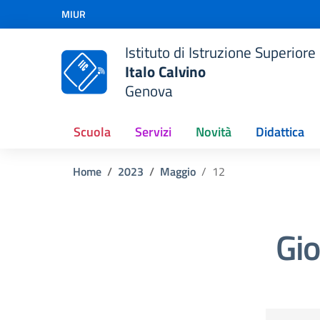
Vai ai contenuti
MIUR
Vai al menu di navigazione
Vai al footer
Istituto di Istruzione Superiore
Italo Calvino
Genova
Scuola
Servizi
Novità
Didattica
Home
2023
Maggio
12
Gi