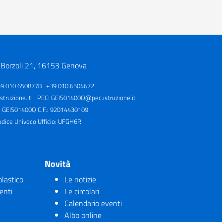
 Borzoli 21, 16153 Genova
39 010 6508778 +39 010 6504672
truzione.it
PEC:
GEIS01400Q@pec.istruzione.it
: GEIS01400Q C.F.: 92014430109
odice Univoco Ufficio: UFGH6R
Novità
olastico
Le notizie
enti
Le circolari
Calendario eventi
Albo online