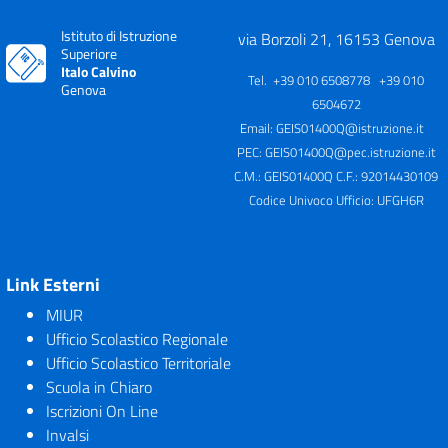
Istituto di Istruzione
via Borzoli 21, 16153 Genova
Superiore
Italo Calvino
Tel. +39 010 6508778 +39 010
Genova
6504672
Email:
GEIS01400Q@istruzione.it
PEC:
GEIS01400Q@pec.istruzione.it
C.M.: GEIS01400Q C.F.: 92014430109
Codice Univoco Ufficio: UFGH6R
Link Esterni
MIUR
Ufficio Scolastico Regionale
Ufficio Scolastico Territoriale
Scuola in Chiaro
Iscrizioni On Line
Invalsi