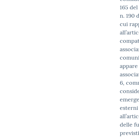
165 del
n. 190 
cui rap
all’art
compati
associa
comuni
appare 
associa
6, comm
conside
emerger
esterni
all’arti
delle f
previst