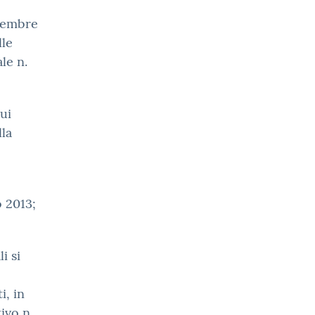
ovembre
lle
le n.
ui
lla
o 2013;
i si
i, in
ivo n.