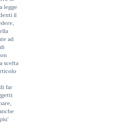
a legge
enti il
edere,
ella
nte ad
di
non
a scelta
rticolo
di far
getti
nare,
, anche
piu’