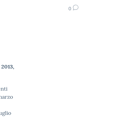
0
2013,
nti
 marzo
uglio