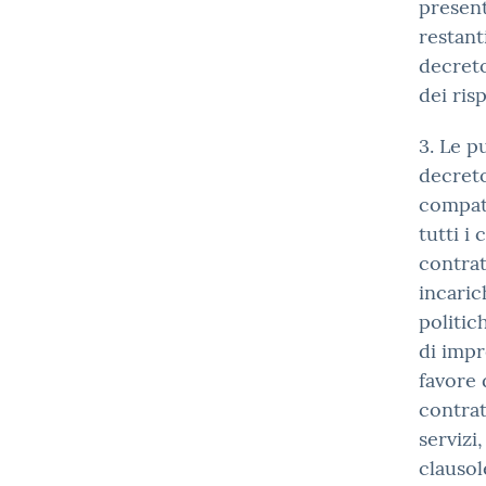
present
restant
decreto
dei ris
3. Le p
decreto
compati
tutti i
contratt
incaric
politic
di impr
favore 
contrat
servizi
clausol