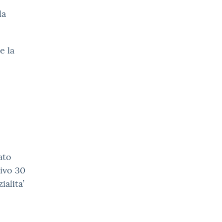
la
e la
ato
tivo 30
ialita’