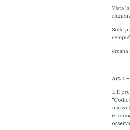
Vista l
riunion
Sulla p
semplif
emana 
Art. 1 
1. Il p
“Codice
marzo 2
e buona
osserva