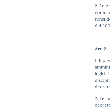
2. Le p
codici 
sensi d
del 200
Art. 2 
1. Il p
amminis
legisla
discipl
decret
2. Ferm
decreto