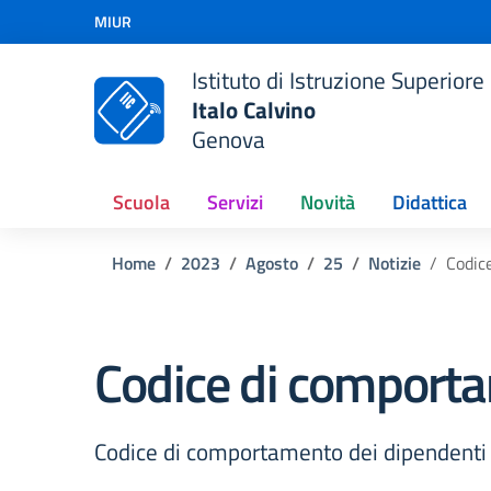
Vai ai contenuti
MIUR
Vai al menu di navigazione
Vai al footer
Istituto di Istruzione Superiore
Italo Calvino
Genova
Scuola
Servizi
Novità
Didattica
Home
2023
Agosto
25
Notizie
Codic
Codice di comporta
Codice di comportamento dei dipendenti 