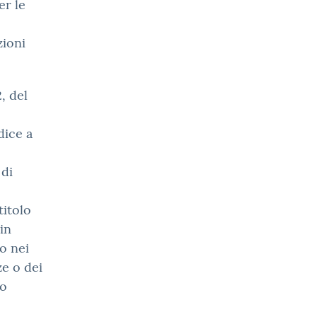
er le
zioni
, del
dice a
 di
titolo
in
 o nei
ze o dei
 o