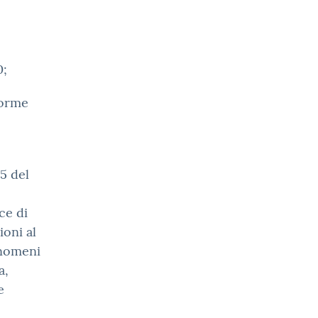
0;
Norme
65 del
ce di
oni al
fenomeni
a,
e