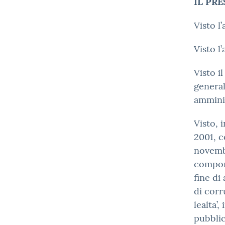
IL PR
Visto l
Visto l
Visto i
general
amminis
Visto, 
2001, c
novembr
compor
fine di
di corr
lealta’,
pubbli