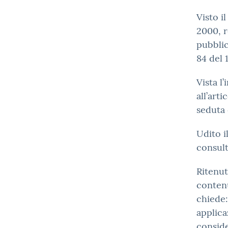
Visto i
2000, 
pubblic
84 del 
Vista l
all’arti
seduta 
Udito i
consult
Ritenut
contenu
chiede:
applica
conside