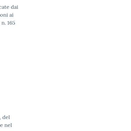
cate dai
oni ai
 n. 165
o
 del
e nel