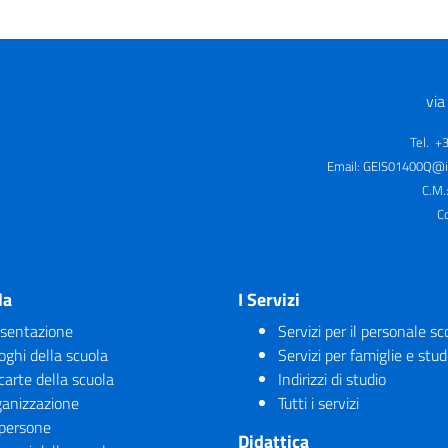
via
Tel. +
Email:
GEIS01400Q@is
C.M.
C
la
I Servizi
sentazione
Servizi per il personale sc
uoghi della scuola
Servizi per famiglie e stud
carte della scuola
Indirizzi di studio
anizzazione
Tutti i servizi
persone
Didattica