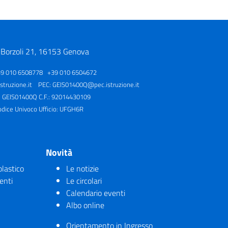
 Borzoli 21, 16153 Genova
39 010 6508778 +39 010 6504672
truzione.it
PEC:
GEIS01400Q@pec.istruzione.it
: GEIS01400Q C.F.: 92014430109
odice Univoco Ufficio: UFGH6R
Novità
olastico
Le notizie
enti
Le circolari
Calendario eventi
Albo online
Orientamento in Ingresso