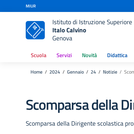
Vai ai contenuti
MIUR
Vai al menu di navigazione
Vai al footer
Istituto di Istruzione Superiore
Italo Calvino
Genova
Scuola
Servizi
Novità
Didattica
Home
2024
Gennaio
24
Notizie
Scom
Scomparsa della Dir
Scomparsa della Dirigente scolastica prof