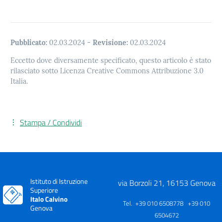
Pubblicato:
02.03.2024
-
Revisione:
02.03.2024
Eccetto dove diversamente specificato, questo articolo è stato
rilasciato sotto Licenza Creative Commons Attribuzione 3.0
Italia.
Stampa / Condividi
Istituto di Istruzione
via Borzoli 21, 16153 Genova
Superiore
Italo Calvino
Tel. +39 010 6508778 +39 010
Genova
6504672