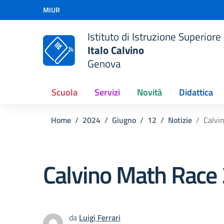
Vai ai contenuti
MIUR
Vai al menu di navigazione
Vai al footer
Istituto di Istruzione Superiore
Italo Calvino
Genova
Scuola
Servizi
Novità
Didattica
Home
2024
Giugno
12
Notizie
Calvi
Calvino Math Race
da
Luigi Ferrari