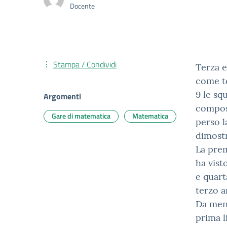
Docente
Stampa / Condividi
Terza e
come te
9 le sq
Argomenti
compost
Gare di matematica
Matematica
perso l
dimostr
La prem
ha vist
e quart
terzo a
Da men
prima l