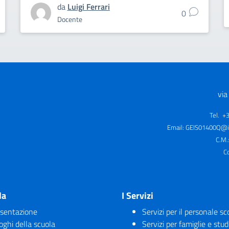
da
Luigi Ferrari
0
Docente
via
Tel. +
Email:
GEIS01400Q@is
C.M.
C
la
I Servizi
sentazione
Servizi per il personale sc
uoghi della scuola
Servizi per famiglie e stud