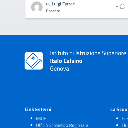
da
Luigi Ferrari
0
Docente
Istituto di Istruzione Superiore
Italo Calvino
Genova
Link Esterni
La Scuo
MIUR
Pre
Ufficio Scolastico Regionale
I l