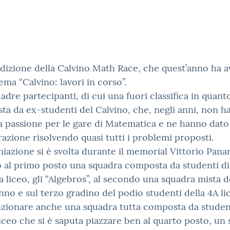
dizione della Calvino Math Race, che quest’anno ha 
ma “Calvino: lavori in corso”.
uadre partecipanti, di cui una fuori classifica in quant
a da ex-studenti del Calvino, che, negli anni, non 
a passione per le gare di Matematica e ne hanno dato
azione risolvendo quasi tutti i problemi proposti.
iazione si è svolta durante il memorial Vittorio Pana
o al primo posto una squadra composta da studenti di
a liceo, gli “Algebros”, al secondo una squadra mista d
nno e sul terzo gradino del podio studenti della 4A li
zionare anche una squadra tutta composta da student
iceo che si è saputa piazzare ben al quarto posto, un 