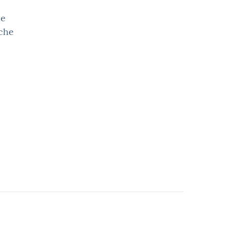
he
 che