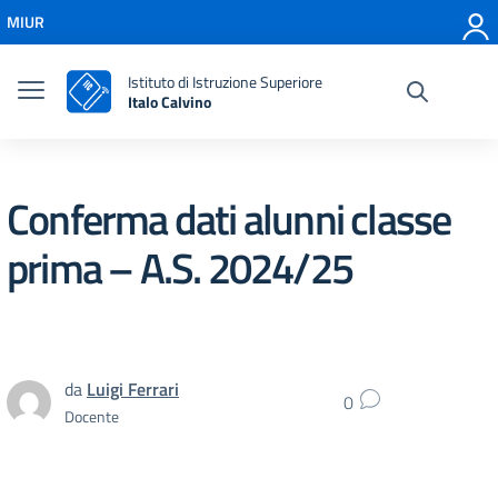
Vai ai contenuti
MIUR
Vai al menu di navigazione
Vai al footer
Istituto di Istruzione Superiore
Italo Calvino
Conferma dati alunni classe
prima – A.S. 2024/25
da
Luigi Ferrari
0
Docente