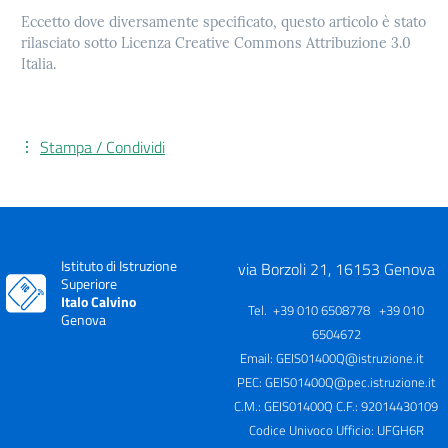
Eccetto dove diversamente specificato, questo articolo è stato
rilasciato sotto Licenza Creative Commons Attribuzione 3.0
Italia.
Stampa / Condividi
Istituto di Istruzione
via Borzoli 21, 16153 Genova
Superiore
Italo Calvino
Tel. +39 010 6508778 +39 010
Genova
6504672
Email:
GEIS01400Q@istruzione.it
PEC:
GEIS01400Q@pec.istruzione.it
C.M.: GEIS01400Q C.F.: 92014430109
Codice Univoco Ufficio: UFGH6R