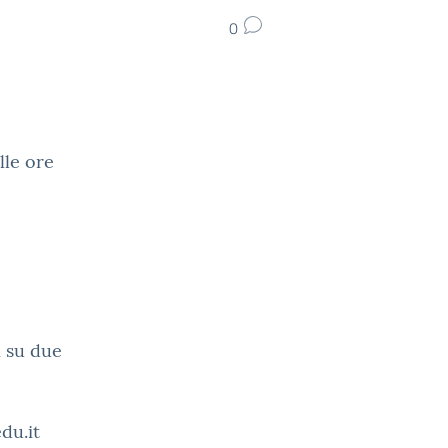
0
lle ore
i su due
du.it