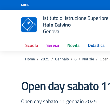
Vai ai contenuti
MIUR
Vai al menu di navigazione
Vai al footer
Istituto di Istruzione Superiore
Italo Calvino
Genova
Scuola
Servizi
Novità
Didattica
Home
2025
Gennaio
6
Notizie
Open 
Open day sabato 1
Open day sabato 11 gennaio 2025