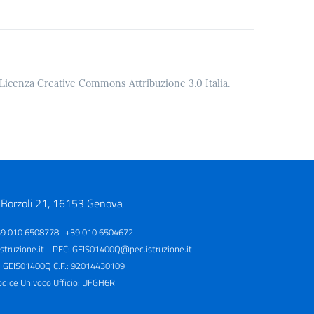
o Licenza Creative Commons Attribuzione 3.0 Italia.
 Borzoli 21, 16153 Genova
39 010 6508778 +39 010 6504672
truzione.it
PEC:
GEIS01400Q@pec.istruzione.it
: GEIS01400Q C.F.: 92014430109
odice Univoco Ufficio: UFGH6R