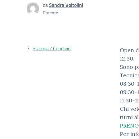
da
Sandra Voltolini
Docente
Stampa / Condividi
Open da
12:30.
Sono pr
Tecnic
08:30-
09:30-1
11:30-1
Chi vol
turni a
PRENOT
Per inf