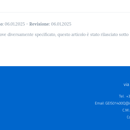
o:
06.01.2025
-
Revisione:
06.01.2025
ove diversamente specificato, questo articolo è stato rilasciato sott
via
Tel. +
Email:
GEIS01400Q@is
C.M.
C