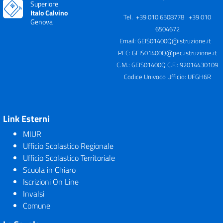
Superiore
Italo Calvino
Tel. +39 010 6508778 +39 010
Genova
6504672
Email:
GEIS01400Q@istruzione.it
PEC:
GEIS01400Q@pec.istruzione.it
C.M.: GEIS01400Q C.F.: 92014430109
Codice Univoco Ufficio: UFGH6R
Link Esterni
MIUR
Ufficio Scolastico Regionale
Ufficio Scolastico Territoriale
Scuola in Chiaro
Iscrizioni On Line
Invalsi
Comune