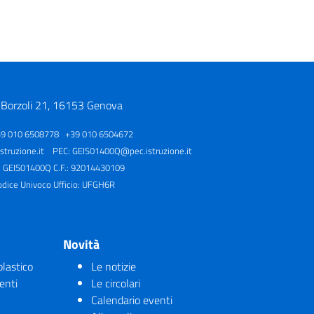
 Borzoli 21, 16153 Genova
39 010 6508778 +39 010 6504672
truzione.it
PEC:
GEIS01400Q@pec.istruzione.it
: GEIS01400Q C.F.: 92014430109
odice Univoco Ufficio: UFGH6R
Novità
olastico
Le notizie
enti
Le circolari
Calendario eventi