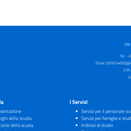
via
Tel. +
Email:
GEIS01400Q@is
C.M.
C
la
I Servizi
sentazione
Servizi per il personale sc
uoghi della scuola
Servizi per famiglie e stud
carte della scuola
Indirizzi di studio