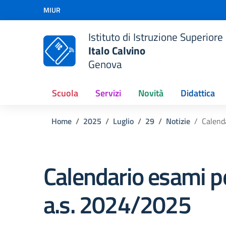
Vai ai contenuti
MIUR
Vai al menu di navigazione
Vai al footer
Istituto di Istruzione Superiore
Italo Calvino
Genova
Scuola
Servizi
Novità
Didattica
Home
2025
Luglio
29
Notizie
Calend
Calendario esami pe
a.s. 2024/2025