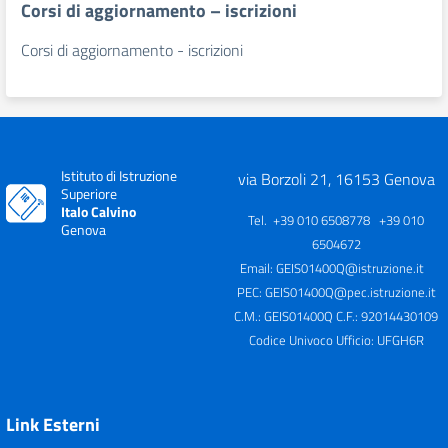
Corsi di aggiornamento – iscrizioni
Corsi di aggiornamento - iscrizioni
Istituto di Istruzione
via Borzoli 21, 16153 Genova
Superiore
Italo Calvino
Tel. +39 010 6508778 +39 010
Genova
6504672
Email:
GEIS01400Q@istruzione.it
PEC:
GEIS01400Q@pec.istruzione.it
C.M.: GEIS01400Q C.F.: 92014430109
Codice Univoco Ufficio: UFGH6R
Link Esterni