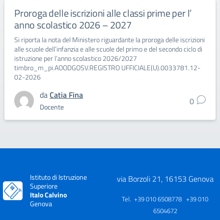
Proroga delle iscrizioni alle classi prime per l’
anno scolastico 2026 – 2027
Si riporta la nota del Ministero riguardante la proroga delle iscrizioni
alle scuole dell’infanzia e alle scuole del primo e del secondo ciclo di
istruzione per l’anno scolastico 2026/2027
timbro_m_pi.AOODGOSV.REGISTRO UFFICIALE(U).0033781.12-
02-2026
da
Catia Fina
0
Docente
Istituto di Istruzione
via Borzoli 21, 16153 Genova
Superiore
Italo Calvino
Tel. +39 010 6508778 +39 010
Genova
6504672