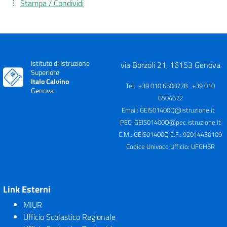
Stampa / Condividi
Istituto di Istruzione
via Borzoli 21, 16153 Genova
Superiore
Italo Calvino
Tel. +39 010 6508778 +39 010
Genova
6504672
Email:
GEIS01400Q@istruzione.it
PEC:
GEIS01400Q@pec.istruzione.it
C.M.: GEIS01400Q C.F.: 92014430109
Codice Univoco Ufficio: UFGH6R
Link Esterni
MIUR
Ufficio Scolastico Regionale