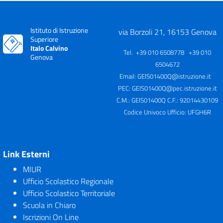
Istituto di Istruzione
via Borzoli 21, 16153 Genova
Superiore
Italo Calvino
Tel. +39 010 6508778 +39 010
Genova
6504672
Email:
GEIS01400Q@istruzione.it
PEC:
GEIS01400Q@pec.istruzione.it
C.M.: GEIS01400Q C.F.: 92014430109
Codice Univoco Ufficio: UFGH6R
Link Esterni
MIUR
Ufficio Scolastico Regionale
Ufficio Scolastico Territoriale
Scuola in Chiaro
Iscrizioni On Line