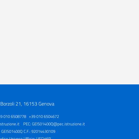
 Borzoli 21, 16153 Genova
39 010 6508778 +39 010 6504672
truzione.it
PEC:
GEIS01400Q@pec.istruzione.it
: GEIS01400Q C.F.: 92014430109
odice Univoco Ufficio: UFGH6R