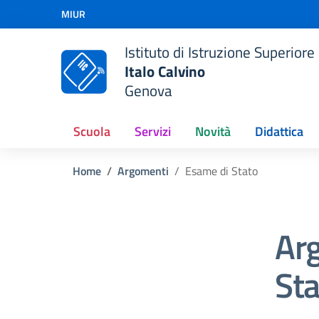
Vai ai contenuti
MIUR
Vai al menu di navigazione
Vai al footer
Istituto di Istruzione Superiore
Italo Calvino
Genova
Scuola
Servizi
Novità
Didattica
Home
Argomenti
Esame di Stato
Ar
Sta