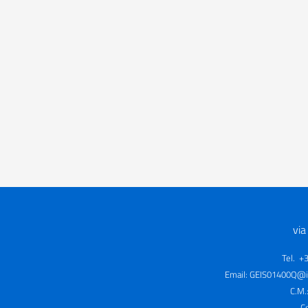
via
Tel. +
Email:
GEIS01400Q@is
C.M.
C