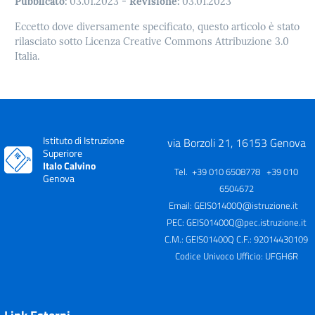
Pubblicato:
03.01.2023
-
Revisione:
03.01.2023
Eccetto dove diversamente specificato, questo articolo è stato
rilasciato sotto Licenza Creative Commons Attribuzione 3.0
Italia.
Istituto di Istruzione
via Borzoli 21, 16153 Genova
Superiore
Italo Calvino
Tel. +39 010 6508778 +39 010
Genova
6504672
Email:
GEIS01400Q@istruzione.it
PEC:
GEIS01400Q@pec.istruzione.it
C.M.: GEIS01400Q C.F.: 92014430109
Codice Univoco Ufficio: UFGH6R