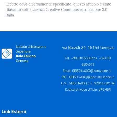
Eccetto dove diversamente specificato, questo articolo è stato
rilasciato sotto Licenza Creative Commons Attribuzione 3.0
Italia.
Istituto di Istruzione
via Borzoli 21, 16153 Genova
Superiore
Italo Calvino
Tel. +39 010 6508778 +39 010
Genova
6504672
Email:
GEIS01400Q@istruzione.it
PEC:
GEIS01400Q@pec.istruzione.it
C.M.: GEIS01400Q C.F.: 92014430109
Codice Univoco Ufficio: UFGH6R
Link Esterni