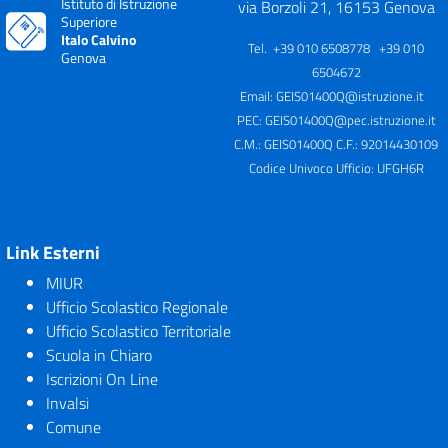
Istituto di Istruzione
via Borzoli 21, 16153 Genova
Superiore
Italo Calvino
Tel. +39 010 6508778 +39 010
Genova
6504672
Email:
GEIS01400Q@istruzione.it
PEC:
GEIS01400Q@pec.istruzione.it
C.M.: GEIS01400Q C.F.: 92014430109
Codice Univoco Ufficio: UFGH6R
Link Esterni
MIUR
Ufficio Scolastico Regionale
Ufficio Scolastico Territoriale
Scuola in Chiaro
Iscrizioni On Line
Invalsi
Comune