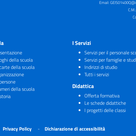
Email:
GEIS01400Q@is
C.M.
C
la
I Servizi
sentazione
Servizi per il personale sc
uoghi della scuola
Servizi per famiglie e stud
carte della scuola
Indirizzi di studio
anizzazione
Tutti i servizi
persone
Didattica
umeri della scuola
Offerta formativa
storia
Le schede didattiche
I progetti delle classi
Privacy Policy
Dichiarazione di accessibilità