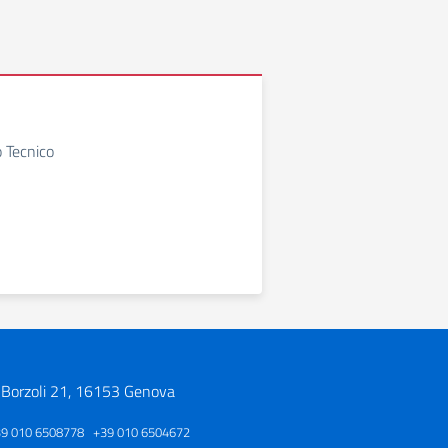
o Tecnico
 Borzoli 21, 16153 Genova
39 010 6508778 +39 010 6504672