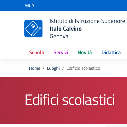
Vai ai contenuti
MIUR
Vai al menu di navigazione
Vai al footer
Istituto di Istruzione Superiore
Italo Calvino
Genova
Scuola
Servizi
Novità
Didattica
Home
Luoghi
Edificio scolastico
Edifici scolastici