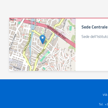
Sede Centrale
Sede dell'Istitut
via
Tel. +