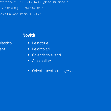
truzione.it
PEC:
GEIS01400Q@pec.istruzione.it
: GEIS01400Q C.F.: 92014430109
odice Univoco Ufficio: UFGH6R
Novità
olastico
Le notizie
enti
Le circolari
Calendario eventi
Albo online
Orientamento in Ingresso