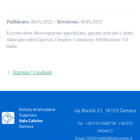
Pubblicato:
18.05.2022
-
Revisione:
19.05.2022
Eccetto dove diversamente specificato, questo articolo è stato
rilasciato sotto Licenza Creative Commons Attribuzione 3.0
Italia.
Stampa / Condividi
Istituto di Istruzione
via Borzoli 21, 16153 Genova
Superiore
Italo Calvino
Tel. +39 010 6508778 +39 010
Genova
6504672
Email:
GEIS01400Q@istruzione.it