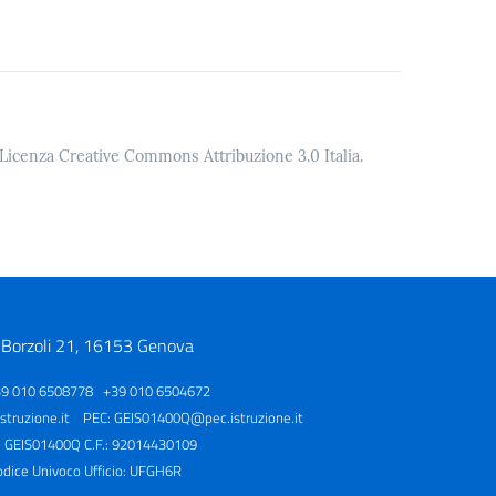
o Licenza Creative Commons Attribuzione 3.0 Italia.
 Borzoli 21, 16153 Genova
39 010 6508778 +39 010 6504672
truzione.it
PEC:
GEIS01400Q@pec.istruzione.it
: GEIS01400Q C.F.: 92014430109
odice Univoco Ufficio: UFGH6R