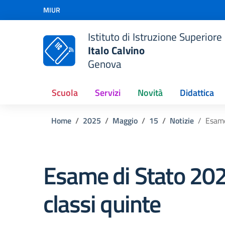
Vai ai contenuti
MIUR
Vai al menu di navigazione
Vai al footer
Istituto di Istruzione Superiore
Italo Calvino
Genova
Scuola
Servizi
Novità
Didattica
Home
2025
Maggio
15
Notizie
Esame
Esame di Stato 20
classi quinte