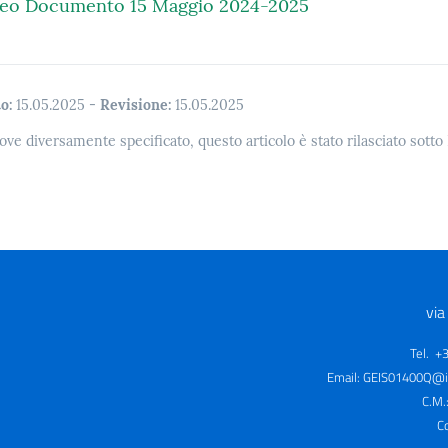
iceo Documento 15 Maggio 2024-2025
o:
15.05.2025
-
Revisione:
15.05.2025
ove diversamente specificato, questo articolo è stato rilasciato sott
via
Tel. +
Email:
GEIS01400Q@is
C.M.
C