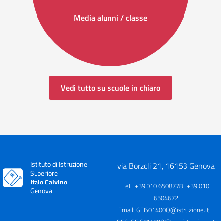
Media alunni / classe
Vedi tutto su scuole in chiaro
Istituto di Istruzione
via Borzoli 21, 16153 Genova
Superiore
Italo Calvino
Tel. +39 010 6508778 +39 010
Genova
6504672
Email:
GEIS01400Q@istruzione.it