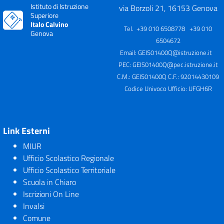
Istituto di Istruzione
via Borzoli 21, 16153 Genova
Superiore
Italo Calvino
Tel. +39 010 6508778 +39 010
Genova
6504672
Email:
GEIS01400Q@istruzione.it
PEC:
GEIS01400Q@pec.istruzione.it
C.M.: GEIS01400Q C.F.: 92014430109
Codice Univoco Ufficio: UFGH6R
Link Esterni
MIUR
Ufficio Scolastico Regionale
Ufficio Scolastico Territoriale
Scuola in Chiaro
Iscrizioni On Line
Invalsi
Comune