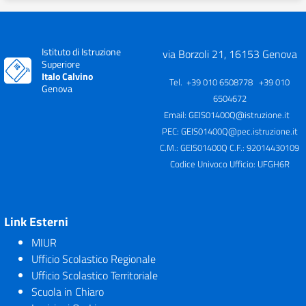
Istituto di Istruzione
via Borzoli 21, 16153 Genova
Superiore
Italo Calvino
Tel. +39 010 6508778 +39 010
Genova
6504672
Email:
GEIS01400Q@istruzione.it
PEC:
GEIS01400Q@pec.istruzione.it
C.M.: GEIS01400Q C.F.: 92014430109
Codice Univoco Ufficio: UFGH6R
Link Esterni
MIUR
Ufficio Scolastico Regionale
Ufficio Scolastico Territoriale
Scuola in Chiaro