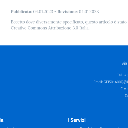
Pubblicato:
04.01.2023
-
Revisione:
04.01.2023
Eccetto dove diversamente specificato, questo articolo è stato 
Creative Commons Attribuzione 3.0 Italia.
via
Tel. +
Email:
GEIS01400Q@is
C.M.
C
la
I Servizi