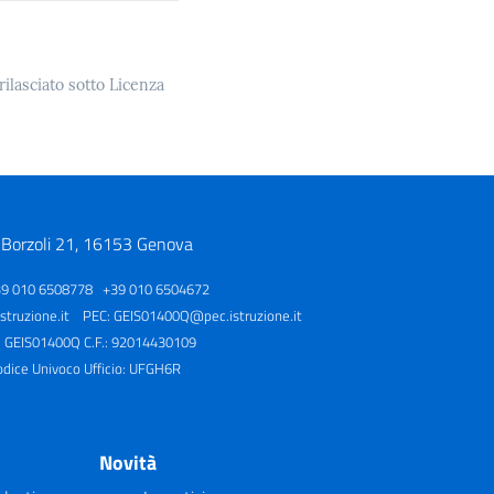
rilasciato sotto Licenza
 Borzoli 21, 16153 Genova
39 010 6508778 +39 010 6504672
truzione.it
PEC:
GEIS01400Q@pec.istruzione.it
: GEIS01400Q C.F.: 92014430109
odice Univoco Ufficio: UFGH6R
Novità