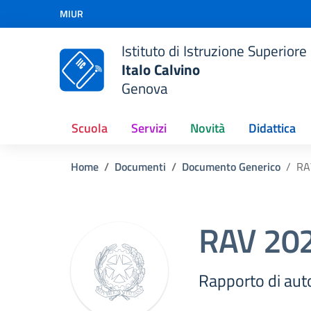
Vai ai contenuti
MIUR
Vai al menu di navigazione
Vai al footer
Istituto di Istruzione Superiore
Italo Calvino
Genova
Scuola
Servizi
Novità
Didattica
Home
Documenti
Documento Generico
RA
RAV 20
Rapporto di aut