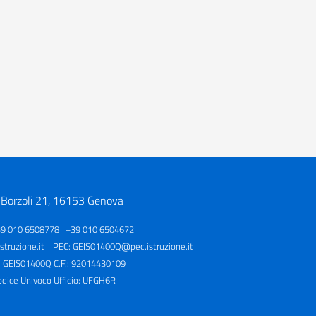
 Borzoli 21, 16153 Genova
39 010 6508778 +39 010 6504672
truzione.it
PEC:
GEIS01400Q@pec.istruzione.it
: GEIS01400Q C.F.: 92014430109
odice Univoco Ufficio: UFGH6R