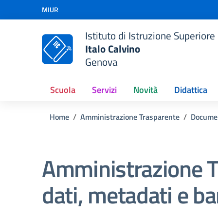
Vai ai contenuti
MIUR
Vai al menu di navigazione
Vai al footer
Istituto di Istruzione Superiore
Italo Calvino
Genova
Scuola
Servizi
Novità
Didattica
Home
Amministrazione Trasparente
Docume
Amministrazione T
dati, metadati e ba