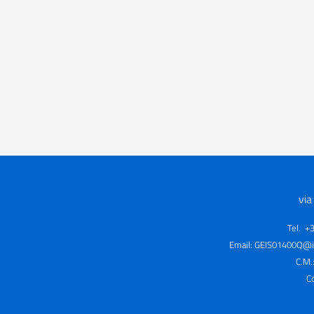
via
Tel. +
Email:
GEIS01400Q@is
C.M.
C