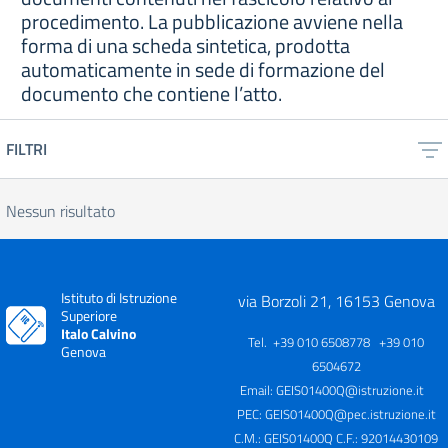
procedimento. La pubblicazione avviene nella
forma di una scheda sintetica, prodotta
automaticamente in sede di formazione del
documento che contiene l’atto.
FILTRI
Nessun risultato
Istituto di Istruzione
via Borzoli 21, 16153 Genova
Superiore
Italo Calvino
Tel. +39 010 6508778 +39 010
Genova
6504672
Email:
GEIS01400Q@istruzione.it
PEC:
GEIS01400Q@pec.istruzione.it
C.M.: GEIS01400Q C.F.: 92014430109