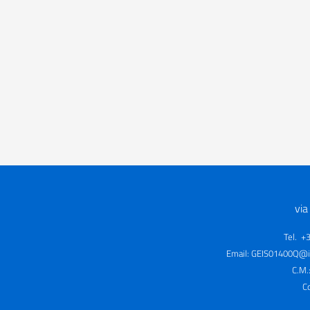
via
Tel. +
Email:
GEIS01400Q@is
C.M.
C