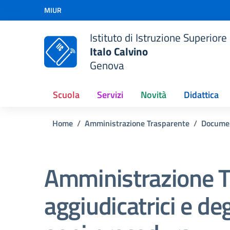
Vai ai contenuti
MIUR
Vai al menu di navigazione
Vai al footer
Istituto di Istruzione Superiore
Italo Calvino
Genova
Scuola
Servizi
Novità
Didattica
Home
Amministrazione Trasparente
Docume
Amministrazione T
aggiudicatrici e de