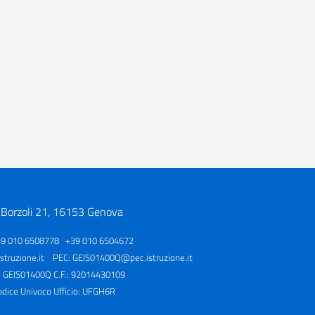
 Borzoli 21, 16153 Genova
39 010 6508778 +39 010 6504672
truzione.it
PEC:
GEIS01400Q@pec.istruzione.it
: GEIS01400Q C.F.: 92014430109
odice Univoco Ufficio: UFGH6R