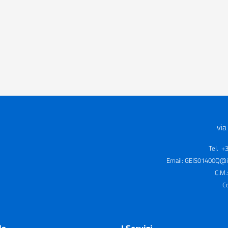
via
Tel. +
Email:
GEIS01400Q@is
C.M.
C