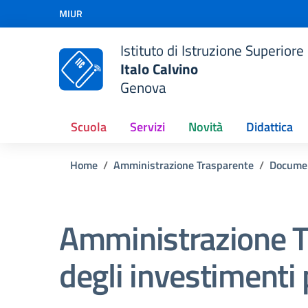
Vai ai contenuti
MIUR
Vai al menu di navigazione
Vai al footer
Istituto di Istruzione Superiore
Italo Calvino
Genova
Scuola
Servizi
Novità
Didattica
Home
Amministrazione Trasparente
Docume
Amministrazione T
degli investimenti 