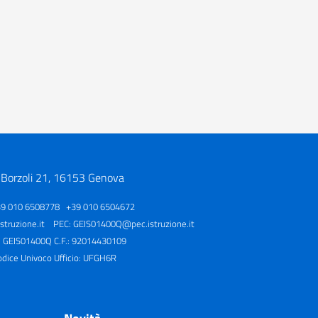
 Borzoli 21, 16153 Genova
39 010 6508778 +39 010 6504672
truzione.it
PEC:
GEIS01400Q@pec.istruzione.it
: GEIS01400Q C.F.: 92014430109
odice Univoco Ufficio: UFGH6R