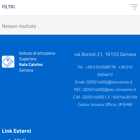
FILTRI
Nessun risultato
Istituto di Istruzione
via Borzoli 21, 16153 Genova
Superiore
Italo Calvino
Tel. +39 010 6508778 +39 010
Genova
6504672
Email:
GEIS01400Q@istruzione.it
PEC:
GEIS01400Q@pec.istruzione.it
C.M.: GEIS01400Q C.F.: 92014430109
Codice Univoco Ufficio: UFGH6R
Link Esterni