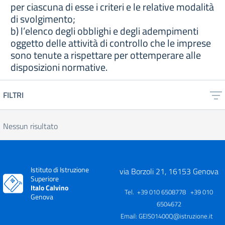
per ciascuna di esse i criteri e le relative modalità
di svolgimento;
b) l’elenco degli obblighi e degli adempimenti
oggetto delle attività di controllo che le imprese
sono tenute a rispettare per ottemperare alle
disposizioni normative.
FILTRI
Nessun risultato
Istituto di Istruzione
via Borzoli 21, 16153 Genova
Superiore
Italo Calvino
Tel. +39 010 6508778 +39 010
Genova
6504672
Email:
GEIS01400Q@istruzione.it