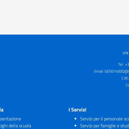
via
Tel. +
Email:
GEIS01400Q@is
C.M.
C
la
I Servizi
sentazione
Servizi per il personale sc
uoghi della scuola
Servizi per famiglie e stud