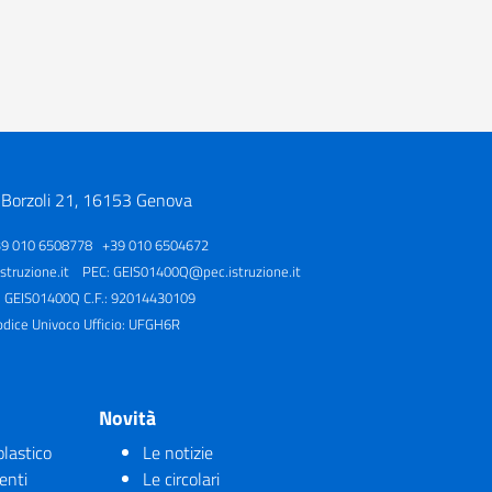
 Borzoli 21, 16153 Genova
39 010 6508778 +39 010 6504672
truzione.it
PEC:
GEIS01400Q@pec.istruzione.it
: GEIS01400Q C.F.: 92014430109
odice Univoco Ufficio: UFGH6R
Novità
olastico
Le notizie
enti
Le circolari