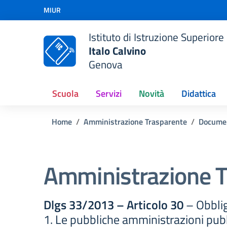
Vai ai contenuti
MIUR
Vai al menu di navigazione
Vai al footer
Istituto di Istruzione Superiore
Italo Calvino
Genova
Scuola
Servizi
Novità
Didattica
Home
Amministrazione Trasparente
Docume
Amministrazione T
Dlgs 33/2013 – Articolo 30
– Obblig
1. Le pubbliche amministrazioni pubb