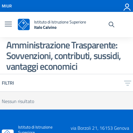
Vai ai contenuti
MIUR
Vai al menu di navigazione
Vai al footer
Istituto di Istruzione Superiore
Italo Calvino
Amministrazione Trasparente:
Sovvenzioni, contributi, sussidi,
vantaggi economici
FILTRI
Nessun risultato
Istituto di Istruzione
via Borzoli 21, 16153 Genova
Superiore