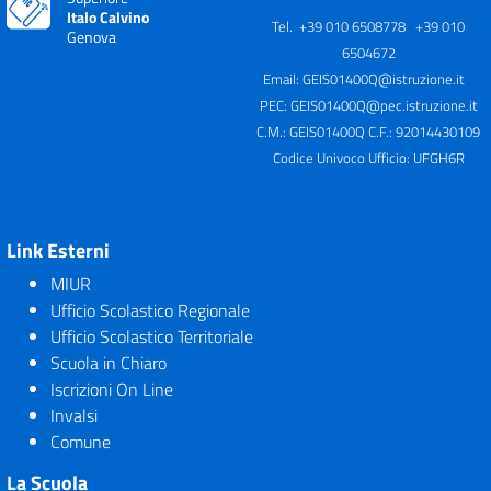
Italo Calvino
Tel. +39 010 6508778 +39 010
Genova
6504672
Email:
GEIS01400Q@istruzione.it
PEC:
GEIS01400Q@pec.istruzione.it
C.M.: GEIS01400Q C.F.: 92014430109
Codice Univoco Ufficio: UFGH6R
Link Esterni
MIUR
Ufficio Scolastico Regionale
Ufficio Scolastico Territoriale
Scuola in Chiaro
Iscrizioni On Line
Invalsi
Comune
La Scuola